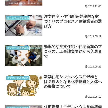
2019.11.05
注文住宅・住宅新築 効率的な家
注文住宅の基礎知識
づくりのプロセスと建築業者の選
び方
2019.05.29
効率的な注文住宅・住宅新築のプ
注文住宅の基礎知識
ロセス。工事請負契約から入居ま
で
2019.05.29
新築住宅シックハウス症候群と
注文住宅の基礎知識
は？原因となる化学物質と人体へ
の影響について
2019.05.19
住宅新築！モデルハウス見学準備