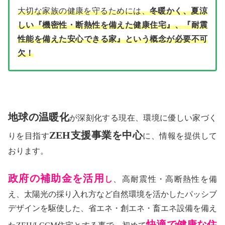
大切な家族の健康を守るためには、
冬暖かく、夏涼
しい『機密性・断熱性を備えた健康住宅』、『耐震
性能を備えた安心できる家』という概念が必要不可
欠！
地球の温暖化
が深刻化する現在、環境に優しい家づく
ZEH支援事業を中心
りを目指す
に、情報を提供して
おります。
政府の補助金を活用
し
、高耐震性・高断熱性を備
え、太陽光の採り入れ方など自然環境を活かしたパッシブ
デザインを駆使した、省エネ・創エネ・畜エネ設備を備え
快適で健康な住