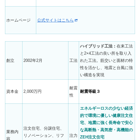
ホームページ
公式サイトはこちら
ハイブリッド工法：
在来工法
と2×4工法の良い所を取り入
創立
2002年2月
工法
れた工法。筋交いと面材の特
性を活かし、地震と台風に強
い構造を実現
耐震
資本金
2,000万円
耐震等級３
性
エネルギーロスの少ない経済
的で環境に優しい健康注文住
宅、地震に強く長寿命で安心
注文住宅、分譲住宅、
な高断熱・高気密・高機能の
業務内
リノベーション、リフ
注力
ZEH注文住宅
容