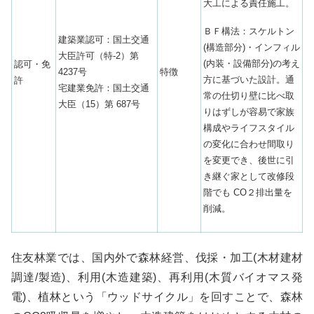
大工による責任施工。
ＢＦ構法：スケルトン
建築業認可：国土交通
(構造部分)・インフィル
大臣許可（特-2）第
(内装・設備部分)の考え
認可・免
4237号
特徴
方に基づいた設計。通
許
宅建業免許：国土交通
常の仕切り壁に⽐べ取
大臣（15）第 687号
りはずしが容易で家族
構成やライフスタイル
の変化に合わせ間取り
を変更でき、後世に引
き継ぐ家として改修段
階でも CO２排出量を
削減。
住友林業では、国内外で森林経営、伐採・加工(木材建材
調達/製造)、利用(木造建築)、再利用(木質バイオマス発
電)、植林という「ウッドサイクル」を回すことで、森林