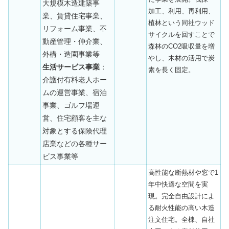
大規模木造建築事
加工、利用、再利用、
業、賃貸住宅事業、
植林という同社ウッド
リフォーム事業、不
サイクルを回すことで
動産管理・仲介業、
森林のCO2吸収量を増
外構・造園事業等
やし、木材の活用で炭
生活サービス事業
：
素を長く固定。
介護付有料老人ホー
ムの運営事業、宿泊
事業、ゴルフ場運
営、住宅顧客を主な
対象とする保険代理
店業などの各種サー
ビス事業等
高性能な断熱材や窓で1
年中快適な空間を実
現。完全自由設計によ
る耐火性能の高い木造
注文住宅。全棟、自社