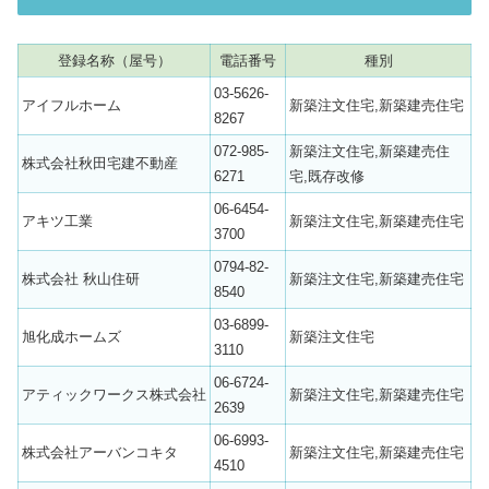
登録名称（屋号）
電話番号
種別
03-5626-
アイフルホーム
新築注文住宅,新築建売住宅
8267
072-985-
新築注文住宅,新築建売住
株式会社秋田宅建不動産
6271
宅,既存改修
06-6454-
アキツ工業
新築注文住宅,新築建売住宅
3700
0794-82-
株式会社 秋山住研
新築注文住宅,新築建売住宅
8540
03-6899-
旭化成ホームズ
新築注文住宅
3110
06-6724-
アティックワークス株式会社
新築注文住宅,新築建売住宅
2639
06-6993-
株式会社アーバンコキタ
新築注文住宅,新築建売住宅
4510