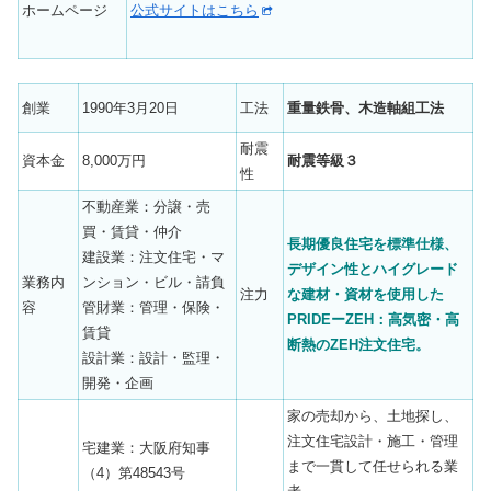
ホームページ
公式サイトはこちら
創業
1990年3月20日
工法
重量鉄骨、木造軸組工法
耐震
資本金
8,000万円
耐震等級３
性
不動産業：分譲・売
買・賃貸・仲介
長期優良住宅を標準仕様、
建設業：注文住宅・マ
デザイン性とハイグレード
業務内
ンション・ビル・請負
注力
な建材・資材を使用した
容
管財業：管理・保険・
PRIDEーZEH：高気密・高
賃貸
断熱のZEH注文住宅。
設計業：設計・監理・
開発・企画
家の売却から、土地探し、
注文住宅設計・施工・管理
宅建業：大阪府知事
まで一貫して任せられる業
（4）第48543号