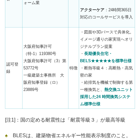
ォーム業
アクターケア
：24時間365日
対応のコールサービスを導入
・図面や3Dパースで具体化。
イメージ通りの家実現へオリ
大阪府知事許可
ジナルプラン提案
（特-1）119380号
・
長期優良住宅・
大阪府知事許可（3）第
BELS★★★★★を標準仕様
認可登
53772号
特徴
・断熱等級４：高断熱・高気
録
一級建築士事務所 大
密の家
阪府知事登録（ロ）
・給排気を機械で制御する第
23889号
一種換気と、
熱交換ユニット
採用した24 時間換気システ
ム標準仕様
[注1]：国の定める耐震性は「耐震等級３」が最高等級
♠
BLESは、建築物省エネルギー性能表示制度のこと。