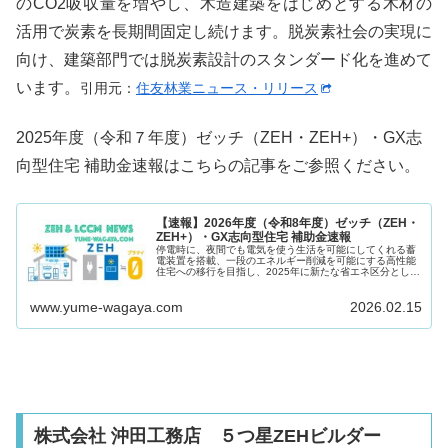
のCO2吸収量を増やし、木造建築をはじめとする木材の
活用で炭素を長期間固定し続けます。脱炭素社会の実現に
向け、建築部門では脱炭素設計のスタンダード化を進めて
います。
引用元：
住友林業ニュース・リリース
2025年度（令和７年度）ゼッチ（ZEH・ZEH+）・GX志
向型住宅 補助金速報はこちらの記事をご参照ください。
【速報】2026年度（令和8年度）ゼッチ（ZEH・
ZEH+）・GX志向型住宅 補助金速報
停電時に、夜間でも電気を使う生活を可能にしてくれる蓄
電装置を搭載、一段のエネルギー削減を可能にする高性能
住宅への移行を目指し、2025年に新たな省エネ区分とし
て、ZEH水準を大きく上回るグリーントランスフォーメー
ション（GX志向型住宅）を導...
www.yume-wagaya.com
2026.02.15
株式会社 沖田工務店 ５つ星ZEHビルダー