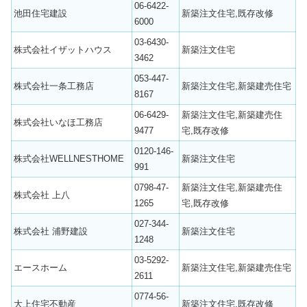
06-6422-
池田住宅建設
新築注文住宅,既存改修
6000
03-6430-
株式会社イザットハウス
新築注文住宅
3462
053-447-
株式会社一条工務店
新築注文住宅,新築建売住宅
8167
06-6429-
新築注文住宅,新築建売住
株式会社いなほ工務店
9477
宅,既存改修
0120-146-
株式会社WELLNESTHOME
新築注文住宅
991
0798-47-
新築注文住宅,新築建売住
株式会社 上八
1265
宅,既存改修
027-344-
株式会社 浦野建設
新築注文住宅
1248
03-5292-
エースホーム
新築注文住宅,新築建売住宅
2611
0774-56-
大上住宅不動産
新築注文住宅,既存改修