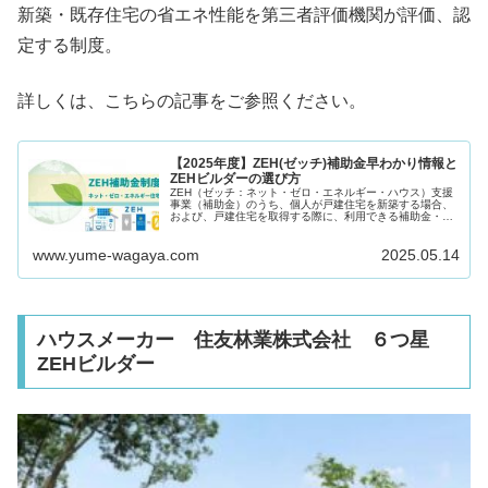
新築・既存住宅の省エネ性能を第三者評価機関が評価、認
定する制度。
詳しくは、こちらの記事をご参照ください。
【2025年度】ZEH(ゼッチ)補助金早わかり情報と
ZEHビルダーの選び方
ZEH（ゼッチ：ネット・ゼロ・エネルギー・ハウス）支援
事業（補助金）のうち、個人が戸建住宅を新築する場合、
および、戸建住宅を取得する際に、利用できる補助金・税
優遇制度に焦点を当て、2025年度（令和７年度）ZEH補助
金の概要につき、ご紹介し...
www.yume-wagaya.com
2025.05.14
ハウスメーカー 住友林業株式会社 ６つ星
ZEHビルダー
引用元：住友林業ニュースリリース