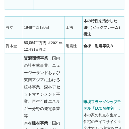
木の特性を活かした
設立
1948年2月20日
工法
BF（ビッグフレーム）
構法
50,064百万円
※2021年
資本金
耐震性
全棟 耐震等級３
12月31日時点
資源環境事業
：国内
の社有林事業、ニュ
ージーランドおよび
東南アジアにおける
植林事業、森林アセ
ットマネジメント事
業、再生可能エネル
環境フラッグシップモ
ギー分野の発電事業
デル「LCCＭ住宅」：
木の家の利点を生かし
等
住宅のライフサイクル
木材建材事業
：国内
全体で CO2収支をマイ