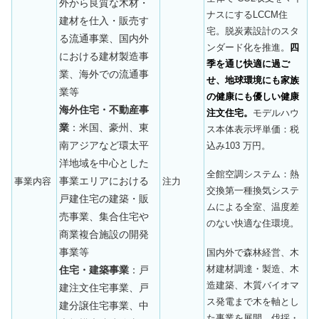
外から良質な木材・
ナスにするLCCM住
建材を仕入・販売す
宅。脱炭素設計のスタ
る流通事業、国内外
ンダード化を推進。
四
における建材製造事
季を通じ快適に過ご
業、海外での流通事
せ、地球環境にも家族
業等
の健康にも優しい健康
海外住宅・不動産事
注文住宅。
モデルハウ
業
：米国、豪州、東
ス本体表示坪単価：税
南アジアなど環太平
込み103 万円。
洋地域を中心とした
全館空調システム：熱
事業エリアにおける
事業内容
注力
交換第一種換気システ
戸建住宅の建築・販
ムによる全室、温度差
売事業、集合住宅や
のない快適な住環境。
商業複合施設の開発
事業等
国内外で森林経営、木
材建材調達・製造、木
住宅・建築事業
：戸
造建築、木質バイオマ
建注文住宅事業、戸
ス発電まで木を軸とし
建分譲住宅事業、中
た事業を展開。伐採・