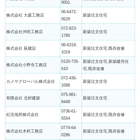
0001
06-6472-
株式会社 大庭工務店
新築注文住宅
0628
072-823-
株式会社沖田工務店
新築注文住宅
1780
06-6319-
株式会社 荻建設
新築注文住宅,既存改修
1019
0120-735-
新築注文住宅,新築建売住
株式会社小野寺工務店
610
宅,既存改修
072-436-
カメヤグローバル株式会社
新築注文住宅
1088
075-981-
有限会社 北村建築
新築注文住宅
8448
0736-61-
紀北地所株式会社
新築注文住宅,既存改修
5554
0774-64-
株式会社木村工務店
新築注文住宅,既存改修
0286