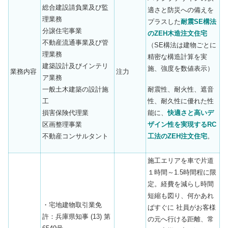
総合建設請負業及び監
適さと防災への備えを
理業務
プラスした
耐震SE構法
分譲住宅事業
のZEH木造注文住宅
不動産流通事業及び管
（SE構法は建物ごとに
理業務
精密な構造計算を実
建築設計及びインテリ
施、強度を数値表示）
業務内容
注力
ア業務
耐震性、耐火性、遮音
一般土木建築の設計施
性、耐久性に優れた性
工
能に、
快適さと高いデ
損害保険代理業
ザイン性を実現するRC
区画整理事業
工法のZEH注文住宅
。
不動産コンサルタント
施工エリアを車で片道
１時間～1.5時間程に限
定。経費を減らし時間
短縮も図り、何かあれ
・宅地建物取引業免
ばすぐに 社員がお客様
許：兵庫県知事 (13) 第
の元へ行ける距離、常