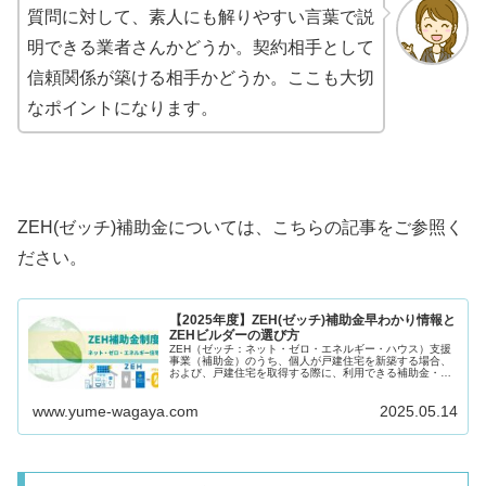
質問に対して、素人にも解りやすい言葉で説
明できる業者さんかどうか。
契約相手として
信頼関係が築ける相手かどうか。ここも大切
なポイントになります。
ZEH(
ゼッチ
)
補助金については、こちらの記事をご参照く
ださい。
【2025年度】ZEH(ゼッチ)補助金早わかり情報と
ZEHビルダーの選び方
ZEH（ゼッチ：ネット・ゼロ・エネルギー・ハウス）支援
事業（補助金）のうち、個人が戸建住宅を新築する場合、
および、戸建住宅を取得する際に、利用できる補助金・税
優遇制度に焦点を当て、2025年度（令和７年度）ZEH補助
金の概要につき、ご紹介し...
www.yume-wagaya.com
2025.05.14