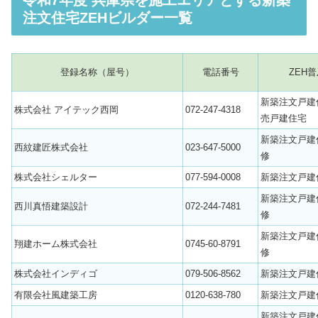
注文住宅ZEHビルダー一覧
登録名称（屋号）
電話番号
ZEH
新築注文戸建
株式会社 アイテック西岡
072-247-4318
売戸建住宅
新築注文戸建
西紋建匠株式会社
023-647-5000
修
株式会社シェルター
077-594-0008
新築注文戸建
新築注文戸建
西川真悟建築設計
072-244-7481
修
新築注文戸建
翔建ホーム株式会社
0745-60-8791
修
株式会社インディゴ
079-506-8562
新築注文戸建
有限会社風建築工房
0120-638-780
新築注文戸建
新築注文戸建