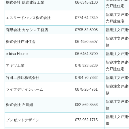
株式会社 総進建設工業
06-6345-2130
売戸建住宅
新築注文戸建
エスリードハウス株式会社
0774-64-2349
売戸建住宅
有限会社 カヤシマ工務店
0795-82-5908
新築注文戸建
新築注文戸建
株式会社芦田住舎
06-4950-5507
修
e-bisu House
06-6454-3700
新築注文戸建
新築注文戸建
アキツ工業
078-923-5239
売戸建住宅
竹田工務店株式会社
0794-70-7882
新築注文戸建
新築注文戸建
ライフデザインホーム
0875-25-4761
修
新築注文戸建
株式会社 石川組
082-569-8553
修
新築注文戸建
プレゼントデザイン
072-962-1715
修