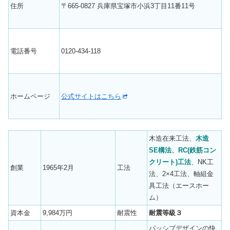
住所
〒665-0827 兵庫県宝塚市小浜3丁目11番11号
電話番号
0120-434-118
ホームページ
公式サイトはこちら
木造在来工法、
木造
SE構法、RC(鉄筋コン
クリート)工法
、NK工
創業
1965年2月
工法
法、2×4工法、軸組金
具工法（エースホー
ム）
資本金
9,984万円
耐震性
耐震等級３
パッシブデザインの快