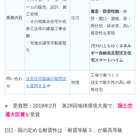
ームの販売、設計、施
遮音・防音性能
：外
工管理
業務内容
注力
壁・開口・屋根。床・
・その他集合住宅や在
間仕切・排水管。高い
来工法等の建築工事全
遮音性を実現
般
・宅地分譲等不動産取
ZEHの上をゆく
エネル
引
ギー自給自足型注文住
宅スマートハイム
工場で家づくり
問い合わ
注文住宅新築の疑問点
特徴
頑丈で耐久性の高い鉄
せ
を質問する
骨住宅
♠
受賞歴：
2019年2月 第28回地球環境大賞で、
国土交
通大臣賞
を受賞
[注]：国の定める耐震性は「耐震等級３」が最高等級