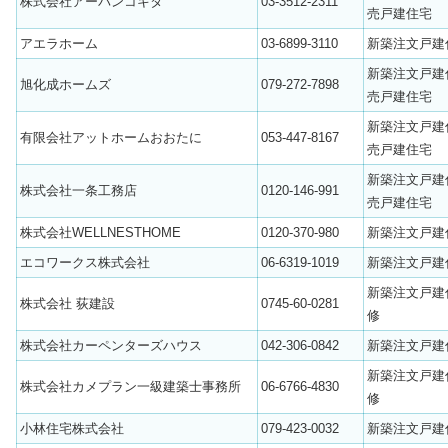
株式会社アーバンコキタ
03-3512-2311
売戸建住宅
アエラホーム
03-6899-3110
新築注文戸建
新築注文戸建
旭化成ホームズ
079-272-7898
売戸建住宅
新築注文戸建
有限会社アットホームおおたに
053-447-8167
売戸建住宅
新築注文戸建
株式会社一条工務店
0120-146-991
売戸建住宅
株式会社WELLNESTHOME
0120-370-980
新築注文戸建
エコワークス株式会社
06-6319-1019
新築注文戸建
新築注文戸建
株式会社 荻建設
0745-60-0281
修
株式会社カーペンターズハウス
042-306-0842
新築注文戸建
新築注文戸建
株式会社カメプラン一級建築士事務所
06-6766-4830
修
小林住宅株式会社
079-423-0032
新築注文戸建