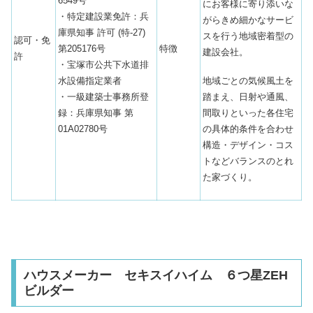
6549号
にお客様に寄り添いな
・特定建設業免許：兵
がらきめ細かなサービ
庫県知事 許可 (特-27)
スを行う地域密着型の
認可・免
第205176号
特徴
建設会社。
許
・宝塚市公共下水道排
地域ごとの気候風土を
水設備指定業者
踏まえ、日射や通風、
・一級建築士事務所登
間取りといった各住宅
録：兵庫県知事 第
の具体的条件を合わせ
01A02780号
構造・デザイン・コス
トなどバランスのとれ
た家づくり。
ハウスメーカー セキスイハイム ６つ星ZEH
ビルダー