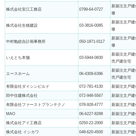
新築注文戸建
株式会社安江工務店
0799-64-0727
修
新築注文戸建
株式会社生穂建設
03-3816-0085
修
新築注文戸建
中村勉総合計画事務所
050-1871-0117
修
新築注文戸建
いえとち本舗
03-5944-0830
売戸建住宅
新築注文戸建
エースホーム
06-4309-6396
売戸建住宅
有限会社ダイシンビルド
072-781-4130
新築注文戸建
田中住建株式会社
072-948-5567
新築注文戸建
有限会社ファーストプランテクノ
078-928-4777
新築注文戸建
MAO
06-6227-8288
新築注文戸建
株式会社アイ工務店
0250-22-2000
新築注文戸建
株式会社 イシカワ
048-620-4500
新築注文戸建