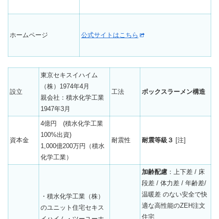
ホームページ
公式サイトはこちら
東京セキスイハイム
（株）1974年4月
設立
工法
ボックスラーメン構造
親会社：積水化学工業
1947年3月
4億円 (積水化学工業
100%出資)
資本金
耐震性
耐震等級３
[注]
1,000億200万円（積水
化学工業）
加齢配慮
：上下差 / 床
段差 / 体力差 / 年齢差/
温暖差 のない安全で快
・積水化学工業（株）
適な高性能のZEH注文
のユニット住宅セキス
住宅
イハイム・ツーユーホ