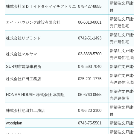
新築注文戸建
株式会社ＳＤＩイドタセイイチアトリエ
079-427-8855
修
新築注文戸建
カイ・ハウジング建設有限会社
06-6318-0061
売戸建住宅
新築注文戸建
株式会社リブランド
0742-51-1493
売戸建住宅
新築注文戸建
株式会社マルヤマ
03-3368-5700
売戸建住宅,
SUR都市建築事務所
078-593-7040
新築注文戸建
新築注文戸建
株式会社戸田工務店
025-201-1775
売戸建住宅,
新築注文戸建
HONMA HOUSE 株式会社 本間組
06-6760-0555
売戸建住宅
新築注文戸建
株式会社池田邦工務店
0796-20-3100
修
woodplan
0743-75-5501
新築注文戸建
新築注文戸建