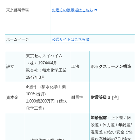
東京都展示場
お近くの展示場はこちら
ホームページ
公式サイトはこちら
東京セキスイハイム
（株）1974年4月
設立
工法
ボックスラーメン構造
親会社：積水化学工業
1947年3月
4億円 (積水化学工業
100%出資)
資本金
耐震性
耐震等級３
[注]
1,000億200万円（積水
化学工業）
加齢配慮
：上下差 / 床
段差 / 体力差 / 年齢差/
温暖差 のない安全で快
適な高性能のZEH注文