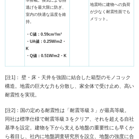
準搭載。換気による熱
地震時に建物への負荷
逃げを最大限に防ぎ、
が少なく耐震性面でも
室内の快適な温度を維
メリット。
持。
・C値：0.59cm²/m²
・UA値：0.25W/m2・
K
・Q値：0.51W/m2・K
[注1]： 壁・床・天井を強固に結合した箱型のモノコック
構造。地震の巨大な力も分散し、家全体で受け止め、高い
耐震性を実現。
[注2]：国の定める耐震性は「耐震等級３」が最高等級。
同社は標準仕様で耐震等級３をクリア、それを超える
自社
基準を設定
。建物を下から支える地盤の重要性にも早くか
ら着目し、社内に地盤調査研究所を設立、
地盤の強度に合