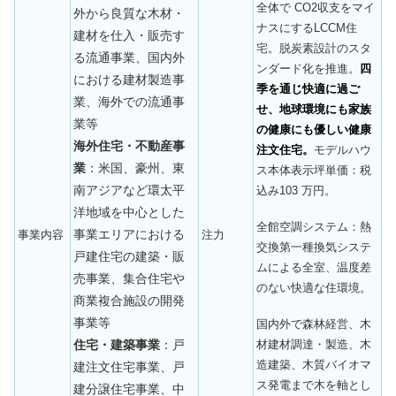
全体で CO2収支をマイ
外から良質な木材・
ナスにするLCCM住
建材を仕入・販売す
宅。脱炭素設計のスタ
る流通事業、国内外
ンダード化を推進。
四
における建材製造事
季を通じ快適に過ご
業、海外での流通事
せ、地球環境にも家族
業等
の健康にも優しい健康
海外住宅・不動産事
注文住宅。
モデルハウ
業
：米国、豪州、東
ス本体表示坪単価：税
南アジアなど環太平
込み103 万円。
洋地域を中心とした
全館空調システム：熱
事業エリアにおける
事業内容
注力
交換第一種換気システ
戸建住宅の建築・販
ムによる全室、温度差
売事業、集合住宅や
のない快適な住環境。
商業複合施設の開発
事業等
国内外で森林経営、木
材建材調達・製造、木
住宅・建築事業
：戸
造建築、木質バイオマ
建注文住宅事業、戸
ス発電まで木を軸とし
建分譲住宅事業、中