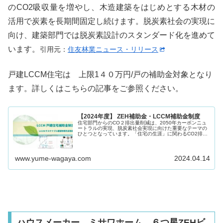
のCO2吸収量を増やし、木造建築をはじめとする木材の
活用で炭素を長期間固定し続けます。脱炭素社会の実現に
向け、建築部門では脱炭素設計のスタンダード化を進めて
います。
引用元：
住友林業ニュース・リリース
戸建LCCM住宅は 上限1４０万円/戸の補助金対象となり
ます。詳しくはこちらの記事をご参照ください。
【2024年度】 ZEH補助金・LCCM補助金制度
住宅部門からのCO２排出量削減は、2050年カーボンニュ
ートラルの実現、脱炭素社会実現に向けた重要なテーマの
ひとつとなっています。「住宅の生涯」に関わるCO2排出
量をマイナスとするLCCM住宅整備推進事業、停電時に夜
間でも電気を使う生活を可...
www.yume-wagaya.com
2024.04.14
ハウスメーカー ミサワホーム ６つ星ZEHビ