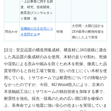
・上記事業に関する調
査、研究、技術開発、
教育及びコンサルタン
ト業務 他
大空間・大開口設計を
高機能の注文住宅につ
問合わせ
特徴
ZEH基準の断熱性能を
き質問する
満たした上で実現
[注1]：安定品質の構造用集成材。構造材にJAS規格に適合
した高品質の集成材のみを使用。木材の反りや割れ、乾燥
や湿気による歪みや縮みを防ぐため木を乾燥、徹底した品
質管理のもと自社工場で製造。狂いの生じにくい木材を使
用している。ミサワホームでは耐震性についての情報が少
なかったのですが、今回、MJ Wood投入により、古来の
木造軸組工法にミサワホームの独自技術を加味する事で、
耐震性を強化。採光・採風のための広い開口部を確保の
上、長寿命でより地震に強い安心の住まいを実現していま