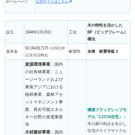
ホームページ
公式サイトはこちら
木の特性を活かした
設立
1948年2月20日
工法
BF（ビッグフレーム）
構法
50,064百万円
※2021年
資本金
耐震性
全棟 耐震等級３
12月31日時点
資源環境事業
：国内
の社有林事業、ニュ
ージーランドおよび
東南アジアにおける
植林事業、森林アセ
ットマネジメント事
業、再生可能エネル
環境フラッグシップモ
ギー分野の発電事業
デル「LCCＭ住宅」：
木の家の利点を生かし
等
住宅のライフサイクル
木材建材事業
：国内