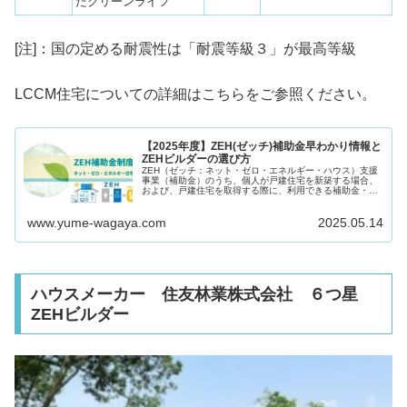
たクリーンライフ
[注]：国の定める耐震性は「耐震等級３」が最高等級
LCCM住宅についての詳細はこちらをご参照ください。
【2025年度】ZEH(ゼッチ)補助金早わかり情報と
ZEHビルダーの選び方
ZEH（ゼッチ：ネット・ゼロ・エネルギー・ハウス）支援
事業（補助金）のうち、個人が戸建住宅を新築する場合、
および、戸建住宅を取得する際に、利用できる補助金・税
優遇制度に焦点を当て、2025年度（令和７年度）ZEH補助
金の概要につき、ご紹介し...
www.yume-wagaya.com
2025.05.14
ハウスメーカー 住友林業株式会社 ６つ星
ZEHビルダー