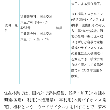
大工による責任施工。
ＢＦ構法：スケルトン
建築業認可：国土交通
(構造部分)・インフィル
大臣許可（特-2）第
(内装・設備部分)の考え
認可・免
4237号
特徴
方に基づいた設計。通
許
宅建業免許：国土交通
常の仕切り壁に⽐べ取
大臣（15）第 687号
りはずしが容易で家族
構成やライフスタイル
の変化に合わせ間取り
を変更でき、後世に引
き継ぐ家として改修段
階でも CO２排出量を
削減。
住友林業では、国内外で森林経営、伐採・加工(木材建材
調達/製造)、利用(木造建築)、再利用(木質バイオマス発
電)、植林という「ウッドサイクル」を回すことで、森林