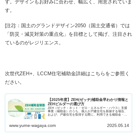
す。デザインもお好みに合わせ、幅広く、用意されていま
す。
[注2]:：国土のグランドデザイン2050（国土交通省）では
「防災・減災対策の重点化」を目標として掲げ、注目され
ているのがレジリエンス。
次世代ZEH+、LCCM住宅補助金詳細はこちらをご参照く
ださい。
【2025年度】ZEH(ゼッチ)補助金早わかり情報と
ZEHビルダーの選び方
ZEH（ゼッチ：ネット・ゼロ・エネルギー・ハウス）支援
事業（補助金）のうち、個人が戸建住宅を新築する場合、
および、戸建住宅を取得する際に、利用できる補助金・税
優遇制度に焦点を当て、2025年度（令和７年度）ZEH補助
金の概要につき、ご紹介し...
www.yume-wagaya.com
2025.05.14