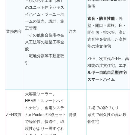
・積水化学工業（株）
住宅
のユニット住宅セキス
イハイム・ツーユーホ
遮音・防音性能
：外
ームの販売、設計、施
壁・開口・屋根。床・
工管理
業務内容
注力
間仕切・排水管。高い
・その他集合住宅や在
遮音性を実現した高性
来工法等の建築工事全
能の注文住宅
般
・宅地分譲等不動産取
ZEH、次世代ZEH+、高
引
機能の注文住宅。
エネ
ルギー自給自足型住宅
スマートハイム
大容量ソーラー、
HEMS「スマートハイ
ムナビ」、蓄電システ
工場での家づくり
ZEH装置
ムe-Pocketの3点セット
特徴
頑丈で耐久性の高い鉄
で経済性、快適性、環
骨住宅
境性がより一層すぐれ