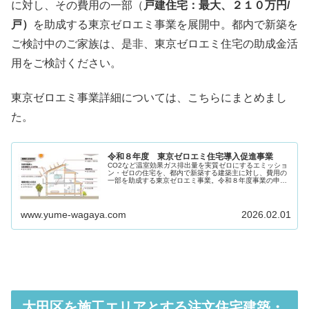
に対し、その費用の一部（
戸建住宅：最大、２１０万円/
戸）
を助成する東京ゼロエミ事業を展開中。都内で新築を
ご検討中のご家族は、是非、東京ゼロエミ住宅の助成金活
用をご検討ください。
東京ゼロエミ事業詳細については、こちらにまとめまし
た。
令和８年度 東京ゼロエミ住宅導入促進事業
CO2など温室効果ガス排出量を実質ゼロにするエミッショ
ン・ゼロの住宅を、都内で新築する建築主に対し、費用の
一部を助成する東京ゼロエミ事業。令和８年度事業の申請
は、令和８年４月上旬から受付開始予定。 【PR】 東京ゼ
ロエミ住宅（ZER...
www.yume-wagaya.com
2026.02.01
大田区を施工エリアとする注文住宅建築・