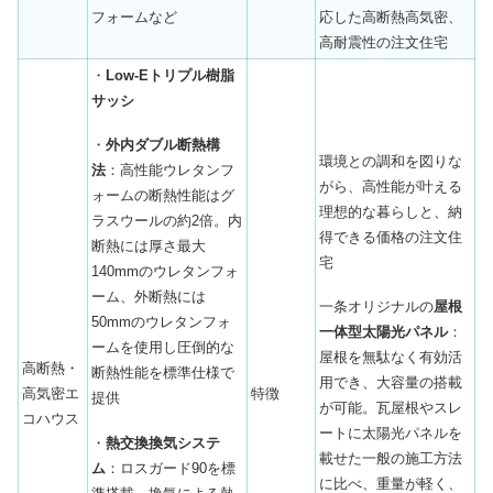
フォームなど
応した高断熱高気密、
高耐震性の注文住宅
・
Low-Eトリプル樹脂
サッシ
・
外内ダブル断熱構
環境との調和を図りな
法
：高性能ウレタンフ
がら、高性能が叶える
ォームの断熱性能はグ
理想的な暮らしと、納
ラスウールの約2倍。内
得できる価格の注文住
断熱には厚さ最大
宅
140mmのウレタンフォ
ーム、外断熱には
一条オリジナルの
屋根
50mmのウレタンフォ
一体型太陽光パネル
：
ームを使用し圧倒的な
屋根を無駄なく有効活
高断熱・
断熱性能を標準仕様で
用でき、大容量の搭載
高気密エ
特徴
提供
が可能。瓦屋根やスレ
コハウス
ートに太陽光パネルを
・
熱交換換気システ
載せた一般の施工方法
ム
：ロスガード90を標
に比べ、重量が軽く、