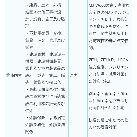
・建築、土木、外構、
MJ Woodの家：専用接
造園その他工事の設
合金物のMJメタルジョ
計、請負、施工及び監
イントを使用。接合部
理
の強度低下を防ぐ。さ
・不動産売買、交換、
らに、耐力壁を採用し
賃貸、仲介、管理及び
た
耐震性の高い注文住
鑑定
宅
。
・建設資材、建設設備
ZEH、ZEH+R、LCCM
機器、建設機械装置、
注文住宅、レジリエン
家具及び室内装飾品の
ス（防災・減災対策）
業務内容
設計、製造、施工、販
注力
に対応 [注2]
売、賃貸及び輸出入
・高齢者向集合住宅施
創エネ・蓄エネ・省エ
設の経営並びに当該施
ネに調エネをプラスし
設の利用権の販売及び
た高性能の注文住宅
仲介
・介護保険による居宅
快適に過ごすための住
介護業務他、介護業務
まいの遮音対策
関係