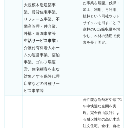
た事業を展開。伐採・
大規模木造建築事
加工、利用、再利用、
業、賃貸住宅事業、
植林という同社ウッド
リフォーム事業、不
サイクルを回すことで
動産管理・仲介業、
森林のCO2吸収量を増
外構・造園事業等
やし、木材の活用で炭
生活サービス事業
：
素を長く固定。
介護付有料老人ホー
ムの運営事業、宿泊
事業、ゴルフ場運
営、住宅顧客を主な
対象とする保険代理
店業などの各種サー
ビス事業等
高性能な断熱材や窓で1
年中快適な空間を実
現。完全自由設計によ
る耐火性能の高い木造
注文住宅。全棟、自社