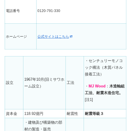
電話番号
0120-791-330
ホームページ
公式サイトはこちら
・センチュリーモノコ
ック構法（木質パネル
接着工法）
1967年10月(旧ミサワホ
設立
工法
・
MJ Wood
：
木造軸組
ーム設立）
工法、耐震木造住宅。
[注1]
資本金
118.92億円
耐震性
耐震等級３
・建物及び構築物の部
材の製造・販売