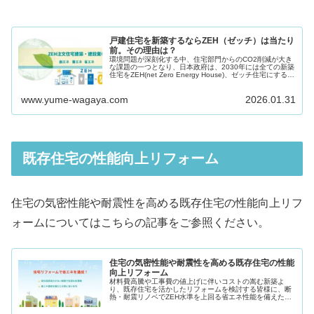
戸建住宅を新築するならZEH（ゼッチ）は当たり
前。その理由は？
環境問題が深刻化する中、住宅部門からのCO2削減が大き
な課題の一つとなり、日本政府は、2030年には全ての新築
住宅をZEH(net Zero Energy House)、ゼッチ住宅にすると
の方針に則り、注力しています。 ...
www.yume-wagaya.com
2026.01.31
既存住宅の性能向上リフォーム
住宅の気密性能や耐震性を高める既存住宅の性能向上リフ
ォームについてはこちらの記事をご参照ください。
住宅の気密性能や耐震性を高める既存住宅の性能
向上リフォーム
材料費高騰や工事費の値上げに伴いコストの嵩む新築よ
り、既存住宅を活かしたリフォームを検討する皆様に、断
熱・耐震リノベでZEH水準を上回る省エネ性能を備えた高
性能仕様住宅へのリフォームをご紹介します。改築リフォ
ームは、相続した空き家対策として...