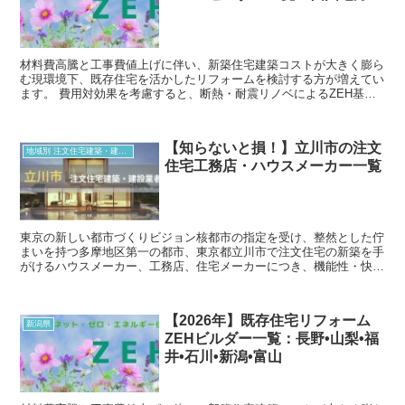
材料費高騰と工事費値上げに伴い、新築住宅建築コストが大きく膨ら
む現環境下、既存住宅を活かしたリフォームを検討する方が増えてい
ます。 費用対効果を考慮すると、断熱・耐震リノベによるZEH基準
を上回る後悔のない改築リフォームが望まれます。...
【知らないと損！】立川市の注文
地域別 注文住宅建築・建設業者
住宅工務店・ハウスメーカー一覧
東京の新しい都市づくりビジョン核都市の指定を受け、整然とした佇
まいを持つ多摩地区第一の都市、東京都立川市で注文住宅の新築を手
がけるハウスメーカー、工務店、住宅メーカーにつき、機能性・快適
性・デザイン性の観点から４社を厳選。 立川市を施工エ...
【2026年】既存住宅リフォーム
新潟県
ZEHビルダー一覧：長野•山梨•福
井•石川•新潟•富山