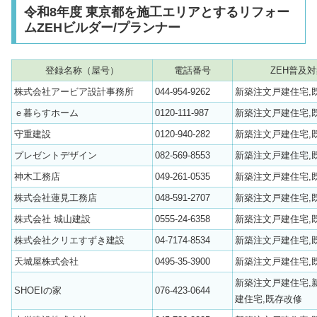
令和8年度 東京都を施工エリアとするリフォー
ムZEHビルダー/プランナー
登録名称（屋号）
電話番号
ZEH普及
株式会社アービア設計事務所
044-954-9262
新築注文戸建住宅,
ｅ暮らすホーム
0120-111-987
新築注文戸建住宅,
守重建設
0120-940-282
新築注文戸建住宅,
プレゼントデザイン
082-569-8553
新築注文戸建住宅,
神木工務店
049-261-0535
新築注文戸建住宅,
株式会社蓮見工務店
048-591-2707
新築注文戸建住宅,
株式会社 城山建設
0555-24-6358
新築注文戸建住宅,
株式会社クリエすずき建設
04-7174-8534
新築注文戸建住宅,
天城屋株式会社
0495-35-3900
新築注文戸建住宅,
新築注文戸建住宅,
SHOEIの家
076-423-0644
建住宅,既存改修