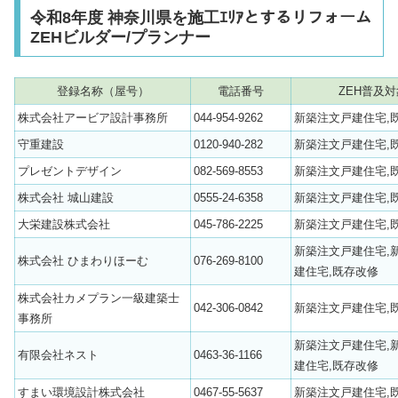
令和8年度 神奈川県を施工ｴﾘｱとするリフォーム
ZEHビルダー/プランナー
登録名称（屋号）
電話番号
ZEH普及対
株式会社アービア設計事務所
044-954-9262
新築注文戸建住宅,
守重建設
0120-940-282
新築注文戸建住宅,
プレゼントデザイン
082-569-8553
新築注文戸建住宅,
株式会社 城山建設
0555-24-6358
新築注文戸建住宅,
大栄建設株式会社
045-786-2225
新築注文戸建住宅,
新築注文戸建住宅,
株式会社 ひまわりほーむ
076-269-8100
建住宅,既存改修
株式会社カメプラン一級建築士
042-306-0842
新築注文戸建住宅,
事務所
新築注文戸建住宅,
有限会社ネスト
0463-36-1166
建住宅,既存改修
すまい環境設計株式会社
0467-55-5637
新築注文戸建住宅,