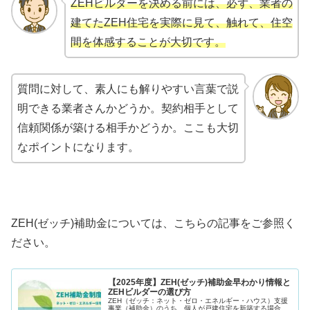
ZEHビルダーを決める前には、必ず、業者の
建てたZEH住宅を実際に見て、触れて、住空
間を体感することが大切です。
質問に対して、素人にも解りやすい言葉で説
明できる業者さんかどうか。
契約相手として
信頼関係が築ける相手かどうか。ここも大切
なポイントになります。
ZEH(
ゼッチ
)
補助金については、こちらの記事をご参照く
ださい。
【2025年度】ZEH(ゼッチ)補助金早わかり情報と
ZEHビルダーの選び方
ZEH（ゼッチ：ネット・ゼロ・エネルギー・ハウス）支援
事業（補助金）のうち、個人が戸建住宅を新築する場合、