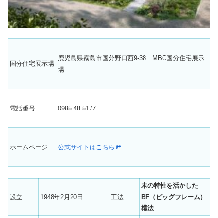
鹿児島県霧島市国分野口西9-38 MBC国分住宅展示
国分住宅展示場
場
電話番号
0995-48-5177
ホームページ
公式サイトはこちら
木の特性を活かした
設立
1948年2月20日
工法
BF（ビッグフレーム）
構法