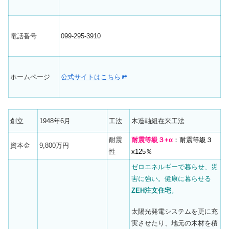
電話番号
099-295-3910
ホームページ
公式サイトはこちら
創立
1948年6月
工法
木造軸組在来工法
耐震
耐震等級３+α
：耐震等級３
資本金
9,800万円
性
x125％
ゼロエネルギーで暮らせ、災
害に強い。健康に暮らせる
ZEH注文住宅
。
太陽光発電システムを更に充
実させたり、地元の木材を積