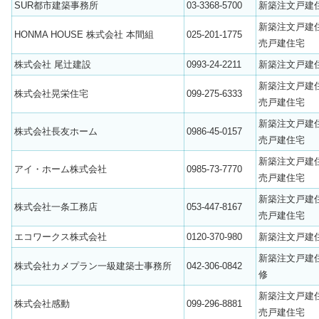
SUR都市建築事務所
03-3368-5700
新築注文戸建
新築注文戸建
HONMA HOUSE 株式会社 本間組
025-201-1775
売戸建住宅
株式会社 尾辻建設
0993-24-2211
新築注文戸建
新築注文戸建
株式会社晃栄住宅
099-275-6333
売戸建住宅
新築注文戸建
株式会社長友ホーム
0986-45-0157
売戸建住宅
新築注文戸建
アイ・ホーム株式会社
0985-73-7770
売戸建住宅
新築注文戸建
株式会社一条工務店
053-447-8167
売戸建住宅
エコワークス株式会社
0120-370-980
新築注文戸建
新築注文戸建
株式会社カメプラン一級建築士事務所
042-306-0842
修
新築注文戸建
株式会社感動
099-296-8881
売戸建住宅