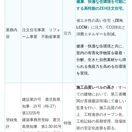
健康、快適な住環境を可能に
する高性能のZEH注文住宅。
省エネ性の高い住宅（
ZEH,
LCCM
）に注力、CO2排出と
業務内
注文住宅事業 リフォ
注力
消費エネルギーを削減。
容
ーム事業 不動産事業
健康・快適な住環境と共に、
室内の有害化学物質を吸着・
分解、生きた自然素材から得
られる免疫力を高める住環境
を実現。
施工品質レベルの高さ
：すべ
ての建物において、第三者機
建設業許可 鹿児島県
関が直接建設現場にて厳しい
知事 許可（特-27）
監査を行い、施工品質の向
第13155号
上、工程進捗のオープン化、
登録免
建築事務所登録 鹿児
工程記録の長期管理、現場技
特徴
許
島県知事 第1-30-91号
術の安定化改善を図る。