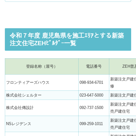
令和７年度 鹿児島県を施工ｴﾘｱとする新築
注文住宅ZEHﾋﾞﾙﾀﾞｰ一覧
登録名称（屋号）
電話番号
ZEH普
新築注文戸建
フロンティアーズハウス
098-934-6701
修
株式会社シェルター
023-647-5000
新築注文戸建
新築注文戸建
株式会社傳設計
092-737-1500
売戸建住宅
新築注文戸建
NSレジデンス
099-259-1011
売戸建住宅