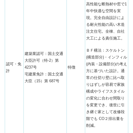
高性能な断熱材や窓で1
年中快適な空間を実
現。完全自由設計によ
る耐火性能の高い木造
注文住宅。全棟、自社
大工による責任施工。
ＢＦ構法：スケルトン
建築業認可：国土交通
(構造部分)・インフィル
大臣許可（特-2）第
(内装・設備部分)の考え
認可・免
4237号
特徴
方に基づいた設計。通
許
宅建業免許：国土交通
常の仕切り壁に⽐べ取
大臣（15）第 687号
りはずしが容易で家族
構成やライフスタイル
の変化に合わせ間取り
を変更でき、後世に引
き継ぐ家として改修段
階でも CO２排出量を
削減。