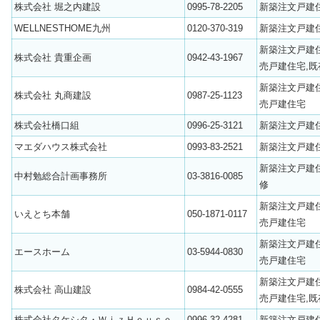
株式会社 堀之内建設
0995-78-2205
新築注文戸建
WELLNESTHOME九州
0120-370-319
新築注文戸建
新築注文戸建
株式会社 貴重企画
0942-43-1967
売戸建住宅,既
新築注文戸建
株式会社 丸商建設
0987-25-1123
売戸建住宅
株式会社橋口組
0996-25-3121
新築注文戸建
マエダハウス株式会社
0993-83-2521
新築注文戸建
新築注文戸建
中村勉総合計画事務所
03-3816-0085
修
新築注文戸建
いえとち本舗
050-1871-0117
売戸建住宅
新築注文戸建
エースホーム
03-5944-0830
売戸建住宅
新築注文戸建
株式会社 高山建設
0984-42-0555
売戸建住宅,既
株式会社タケシタ・ＷｉｚＨｏｕｓｅ
0996-32-4281
新築注文戸建