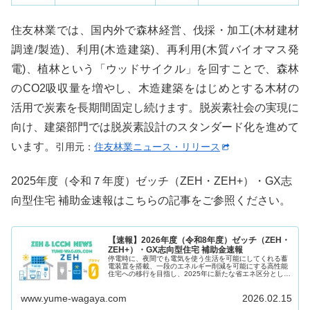
住友林業では、国内外で森林経営、伐採・加工(木材建材
調達/製造)、利用(木造建築)、再利用(木質バイオマス発
電)、植林という「ウッドサイクル」を回すことで、森林
のCO2吸収量を増やし、木造建築をはじめとする木材の
活用で炭素を長期間固定し続けます。脱炭素社会の実現に
向け、建築部門では脱炭素設計のスタンダード化を進めて
います。
引用元：
住友林業ニュース・リリース
2025年度（令和７年度）ゼッチ（ZEH・ZEH+）・GX志
向型住宅 補助金速報はこちらの記事をご参照ください。
【速報】2026年度（令和8年度）ゼッチ（ZEH・
ZEH+）・GX志向型住宅 補助金速報
停電時に、夜間でも電気を使う生活を可能にしてくれる蓄
電装置を搭載、一段のエネルギー削減を可能にする高性能
住宅への移行を目指し、2025年に新たな省エネ区分とし
て、ZEH水準を大きく上回るグリーントランスフォーメー
ション（GX志向型住宅）を導...
www.yume-wagaya.com
2026.02.15