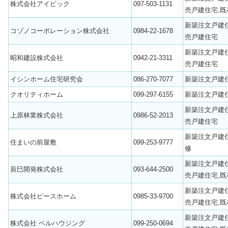
株式会社アイビック
097-503-1131
売戸建住宅,既
新築注文戸建
コゾノコーポレーション株式会社
0984-22-1678
売戸建住宅
新築注文戸建
昭和建設株式会社
0942-21-3311
売戸建住宅
イシンホーム住宅研究会
086-270-7077
新築注文戸建
クオリティホーム
099-297-6155
新築注文戸建
新築注文戸建
上原林業株式会社
0986-52-2013
売戸建住宅
新築注文戸建
住まいの前屋敷
099-253-9777
修
新築注文戸建
辰巳開発株式会社
093-644-2500
売戸建住宅,既
新築注文戸建
株式会社ピースホーム
0985-33-9700
売戸建住宅,既
新築注文戸建
株式会社 ベルハウジング
099-250-0694