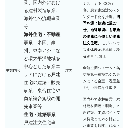
業、国内外におけ
ナスにするLCCM住
る建材製造事業、
宅。脱炭素設計のスタ
ンダード化を推進。
四
海外での流通事業
季を通じ快適に過ご
等
せ、地球環境にも家族
海外住宅・不動産
の健康にも優しい健康
事業
：米国、豪
注文住宅。
モデルハウ
ス本体表示坪単価：税
州、東南アジアな
込み103 万円。
ど環太平洋地域を
中心とした事業エ
全館空調システム：熱
事業内容
注力
リアにおける戸建
交換第一種換気システ
ムによる全室、温度差
住宅の建築・販売
のない快適な住環境。
事業、集合住宅や
商業複合施設の開
国内外で森林経営、木
材建材調達・製造、木
発事業等
造建築、木質バイオマ
住宅・建築事業
：
ス発電まで木を軸とし
戸建注文住宅事
た事業を展開。伐採・