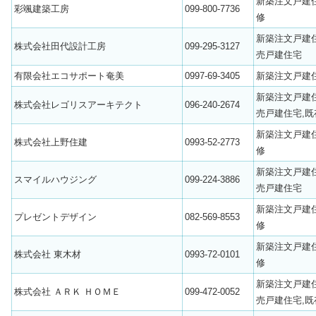
新築注文戸建
彩颯建築工房
099-800-7736
修
新築注文戸建
株式会社田代設計工房
099-295-3127
売戸建住宅
有限会社エコサポート奄美
0997-69-3405
新築注文戸建
新築注文戸建
株式会社レゴリスアーキテクト
096-240-2674
売戸建住宅,既
新築注文戸建
株式会社上野住建
0993-52-2773
修
新築注文戸建
スマイルハウジング
099-224-3886
売戸建住宅
新築注文戸建
プレゼントデザイン
082-569-8553
修
新築注文戸建
株式会社 東木材
0993-72-0101
修
新築注文戸建
株式会社 ＡＲＫ ＨＯＭＥ
099-472-0052
売戸建住宅,既