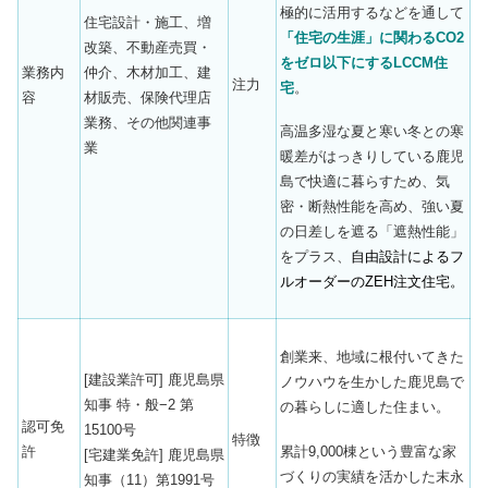
極的に活用するなどを通して
住宅設計・施工、増
「住宅の生涯」に関わるCO2
改築、不動産売買・
をゼロ以下にするLCCM住
業務内
仲介、木材加工、建
注力
宅
。
容
材販売、保険代理店
業務、その他関連事
高温多湿な夏と寒い冬との寒
業
暖差がはっきりしている鹿児
島で快適に暮らすため、気
密・断熱性能を高め、強い夏
の日差しを遮る「遮熱性能」
をプラス、
自由設計によるフ
ルオーダーのZEH注文住宅。
創業来、地域に根付いてきた
[建設業許可] 鹿児島県
ノウハウを生かした鹿児島で
知事 特・般−2 第
の暮らしに適した住まい。
認可免
15100号
特徴
累計9,000棟という豊富な家
許
[宅建業免許] 鹿児島県
づくりの実績を活かした末永
知事（11）第1991号