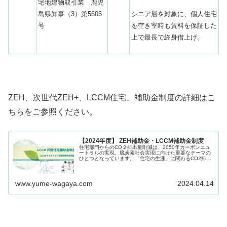
宅地建物取引業 鹿児
シニア層を対象に、個人住宅
島県知事（3）第5605
を空き室時も賃料を保証した
号
上で最長で終身借上げ。
ZEH、次世代ZEH+、LCCM住宅、補助金制度の詳細はこ
ちらをご参照ください。
【2024年度】 ZEH補助金・LCCM補助金制度
住宅部門からのCO２排出量削減は、2050年カーボンニュ
ートラルの実現、脱炭素社会実現に向けた重要なテーマの
ひとつとなっています。「住宅の生涯」に関わるCO2排出
量をマイナスとするLCCM住宅整備推進事業、停電時に夜
間でも電気を使う生活を可...
www.yume-wagaya.com
2024.04.14