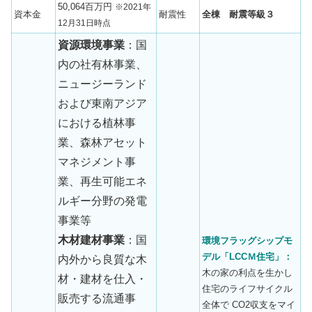
50,064百万円
※2021年
資本金
耐震性
全棟 耐震等級３
12月31日時点
資源環境事業
：国
内の社有林事業、
ニュージーランド
および東南アジア
における植林事
業、森林アセット
マネジメント事
業、再生可能エネ
ルギー分野の発電
事業等
木材建材事業
：国
環境フラッグシップモ
デル「LCCＭ住宅」：
内外から良質な木
木の家の利点を生かし
材・建材を仕入・
住宅のライフサイクル
販売する流通事
全体で CO2収支をマイ