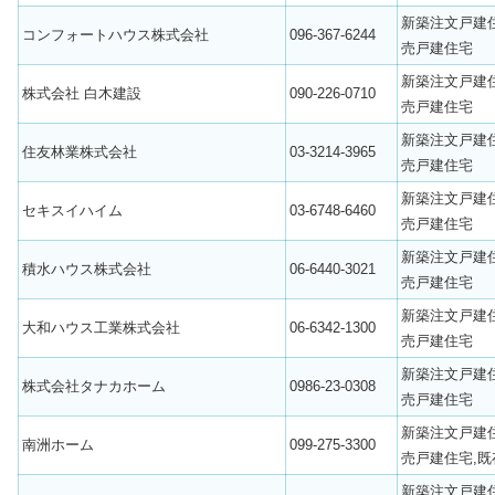
新築注文戸建
コンフォートハウス株式会社
096-367-6244
売戸建住宅
新築注文戸建
株式会社 白木建設
090-226-0710
売戸建住宅
新築注文戸建
住友林業株式会社
03-3214-3965
売戸建住宅
新築注文戸建
セキスイハイム
03-6748-6460
売戸建住宅
新築注文戸建
積水ハウス株式会社
06-6440-3021
売戸建住宅
新築注文戸建
大和ハウス工業株式会社
06-6342-1300
売戸建住宅
新築注文戸建
株式会社タナカホーム
0986-23-0308
売戸建住宅
新築注文戸建
南洲ホーム
099-275-3300
売戸建住宅,既
新築注文戸建