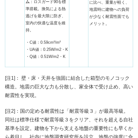
ム
：ロスガード90を標
に比べ、重量が軽く、
準搭載。換気による熱
地震時に建物への負荷
逃げを最大限に防ぎ、
が少なく耐震性面でも
室内の快適な温度を維
メリット。
持。
・C値：0.59cm²/m²
・UA値：0.25W/m2・K
・Q値：0.51W/m2・K
[注1]： 壁・床・天井を強固に結合した箱型のモノコック
構造。地震の巨大な力も分散し、家全体で受け止め、高い
耐震性を実現。
[注2]：国の定める耐震性は「耐震等級３」が最高等級。
同社は標準仕様で耐震等級３をクリア、それを超える
自社
基準を設定
。建物を下から支える地盤の重要性にも早くか
ら着目し、社内に地盤調査研究所を設立、
地盤の強度に合