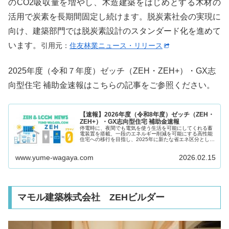
のCO2吸収量を増やし、木造建築をはじめとする木材の
活用で炭素を長期間固定し続けます。脱炭素社会の実現に
向け、建築部門では脱炭素設計のスタンダード化を進めて
います。
引用元：
住友林業ニュース・リリース
2025年度（令和７年度）ゼッチ（ZEH・ZEH+）・GX志
向型住宅 補助金速報はこちらの記事をご参照ください。
【速報】2026年度（令和8年度）ゼッチ（ZEH・
ZEH+）・GX志向型住宅 補助金速報
停電時に、夜間でも電気を使う生活を可能にしてくれる蓄
電装置を搭載、一段のエネルギー削減を可能にする高性能
住宅への移行を目指し、2025年に新たな省エネ区分とし
て、ZEH水準を大きく上回るグリーントランスフォーメー
ション（GX志向型住宅）を導...
www.yume-wagaya.com
2026.02.15
マモル建築株式会社 ZEHビルダー