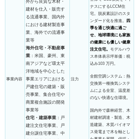
外から良質な木材・
ナスにするLCCM住
建材を仕入・販売す
宅。脱炭素設計のスタ
る流通事業、国内外
ンダード化を推進。
四
における建材製造事
季を通じ快適に過ご
業、海外での流通事
せ、地球環境にも家族
業等
の健康にも優しい健康
海外住宅・不動産事
注文住宅。
モデルハウ
業
：米国、豪州、東
ス本体表示坪単価：税
南アジアなど環太平
込み103 万円。
洋地域を中心とした
全館空調システム：熱
事業エリアにおける
事業内容
注力
交換第一種換気システ
戸建住宅の建築・販
ムによる全室、温度差
売事業、集合住宅や
のない快適な住環境。
商業複合施設の開発
事業等
国内外で森林経営、木
材建材調達・製造、木
住宅・建築事業
：戸
造建築、木質バイオマ
建注文住宅事業、戸
ス発電まで木を軸とし
建分譲住宅事業、中
た事業を展開。伐採・