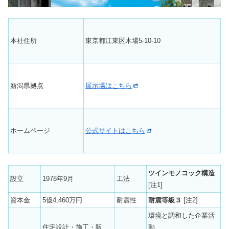
本社住所
東京都江東区木場5-10-10
新潟県拠点
展示場はこちら
ホームページ
公式サイトはこちら
ツインモノコック構造
設立
1978年9月
工法
[注1]
資本金
5億4,460万円
耐震性
耐震等級３
[注2]
環境と調和した企業活
住宅設計・施工・販
動