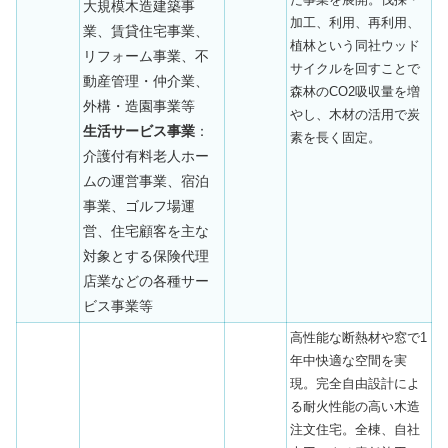
大規模木造建築事
加工、利用、再利用、
業、賃貸住宅事業、
植林という同社ウッド
リフォーム事業、不
サイクルを回すことで
動産管理・仲介業、
森林のCO2吸収量を増
外構・造園事業等
やし、木材の活用で炭
生活サービス事業
：
素を長く固定。
介護付有料老人ホー
ムの運営事業、宿泊
事業、ゴルフ場運
営、住宅顧客を主な
対象とする保険代理
店業などの各種サー
ビス事業等
高性能な断熱材や窓で1
年中快適な空間を実
現。完全自由設計によ
る耐火性能の高い木造
注文住宅。全棟、自社