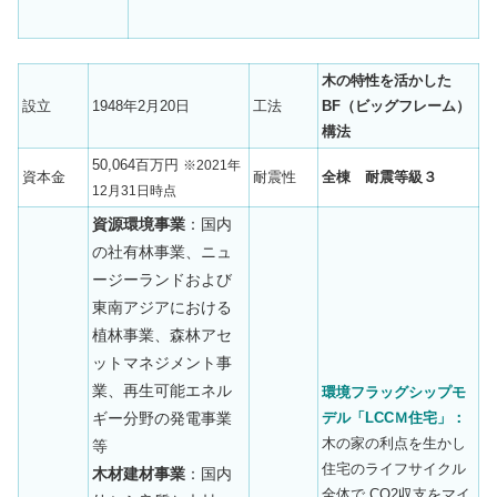
木の特性を活かした
設立
1948年2月20日
工法
BF（ビッグフレーム）
構法
50,064百万円
※2021年
資本金
耐震性
全棟 耐震等級３
12月31日時点
資源環境事業
：国内
の社有林事業、ニュ
ージーランドおよび
東南アジアにおける
植林事業、森林アセ
ットマネジメント事
業、再生可能エネル
環境フラッグシップモ
ギー分野の発電事業
デル「LCCＭ住宅」：
木の家の利点を生かし
等
住宅のライフサイクル
木材建材事業
：国内
全体で CO2収支をマイ