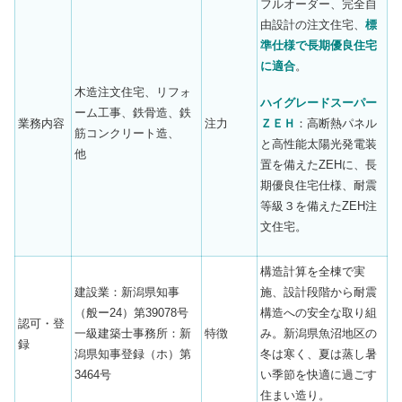
フルオーダー、完全自
由設計の注文住宅、
標
準仕様で長期優良住宅
に適合
。
木造注文住宅、リフォ
ハイグレードスーパー
ーム工事、鉄骨造、鉄
ＺＥＨ
：高断熱パネル
業務内容
注力
筋コンクリート造、
と高性能太陽光発電装
他
置を備えたZEHに、長
期優良住宅仕様、耐震
等級３を備えたZEH注
文住宅。
構造計算を全棟で実
建設業：新潟県知事
施、設計段階から耐震
（般ー24）第39078号
構造への安全な取り組
認可・登
一級建築士事務所：新
特徴
み。新潟県魚沼地区の
録
潟県知事登録（ホ）第
冬は寒く、夏は蒸し暑
3464号
い季節を快適に過ごす
住まい造り。