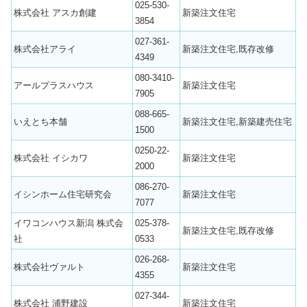
025-530-
株式会社 アスカ創建
新築注文住宅
3854
027-361-
株式会社アライ
新築注文住宅,既存改修
4349
080-3410-
アールプラスハウス
新築注文住宅
7905
088-665-
いえとち本舗
新築注文住宅,新築建売住宅
1500
0250-22-
株式会社 イシカワ
新築注文住宅
2000
086-270-
イシンホーム住宅研究会
新築注文住宅
7077
イワコンハウス新潟 株式会
025-378-
新築注文住宅,既存改修
社
0533
026-268-
株式会社ヴァルト
新築注文住宅
4355
027-344-
株式会社 浦野建設
新築注文住宅