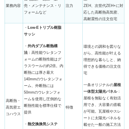
業務内容
売・メンテナンス・リ
注力
ZEH、次世代ZEH+に対
フォームなど
応した高断熱高気密、
高耐震性の注文住宅
・
Low-Eトリプル樹脂
サッシ
・
外内ダブル断熱構
環境との調和を図りな
法
：高性能ウレタンフ
がら、高性能が叶える
ォームの断熱性能はグ
理想的な暮らしと、納
ラスウールの約2倍。内
得できる価格の注文住
断熱には厚さ最大
宅
140mmのウレタンフォ
一条オリジナルの
屋根
ーム、外断熱には
一体型太陽光パネル
：
50mmのウレタンフォ
屋根を無駄なく有効活
ームを使用し圧倒的な
高断熱・
用でき、大容量の搭載
断熱性能を標準仕様で
高気密エ
特徴
が可能。瓦屋根やスレ
提供
コハウス
ートに太陽光パネルを
・
熱交換換気システ
載せた一般の施工方法