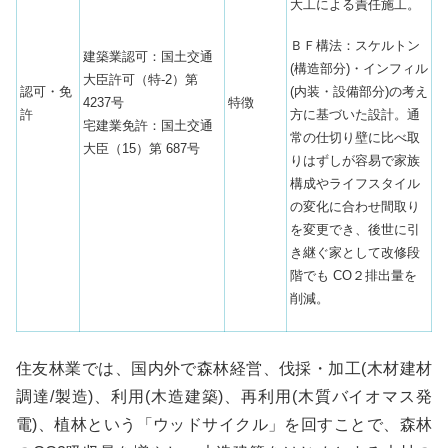
大工による責任施工。
ＢＦ構法：スケルトン
建築業認可：国土交通
(構造部分)・インフィル
大臣許可（特-2）第
(内装・設備部分)の考え
認可・免
4237号
特徴
方に基づいた設計。通
許
宅建業免許：国土交通
常の仕切り壁に⽐べ取
大臣（15）第 687号
りはずしが容易で家族
構成やライフスタイル
の変化に合わせ間取り
を変更でき、後世に引
き継ぐ家として改修段
階でも CO２排出量を
削減。
住友林業では、国内外で森林経営、伐採・加工(木材建材
調達/製造)、利用(木造建築)、再利用(木質バイオマス発
電)、植林という「ウッドサイクル」を回すことで、森林