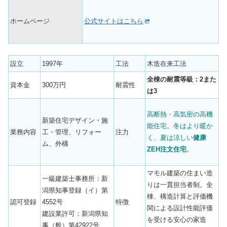
ホームページ
公式サイトはこちら
設立
1997年
工法
木造在来工法
全棟の耐震等級：2また
資本金
300万円
耐震性
は3
高断熱・高気密の高機
新築住宅デザイン・施
能住宅。
冬はより暖か
業務内容
工・管理、リフォー
注力
く、夏は涼しい
健康
ム、外構
ZEH注文住宅
。
マモル建築の住まい造
一級建築士事務所：新
りは一貫担当者制。全
潟県知事登録（イ）第
棟、構造計算と評価機
認可登録
4552号
特徴
関による設計性能評価
建設業許可：新潟県知
を受ける安心の家造
事（般）第42922号