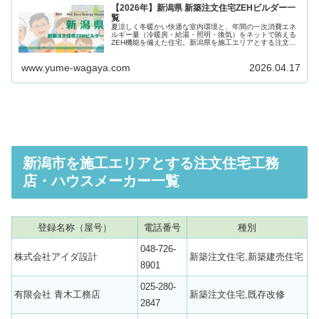
【2026年】新潟県 新築注文住宅ZEHビルダー一
覧
夏涼しく冬暖かい快適な室内環境と、年間の一次消費エネ
ルギー量（冷暖房・給湯・照明・換気）をネットで賄える
ZEH機能を備えた住宅。新潟県を施工エリアとする注文住
宅ZEHビルダーの中から、魅力ある業者２社を厳選しまし
た。ZEH注文住宅の新築を依...
www.yume-wagaya.com
2026.04.17
新潟市を施工エリアとする注文住宅工務
店・ハウスメーカー一覧
登録名称（屋号）
電話番号
種別
048-726-
株式会社アイダ設計
新築注文住宅,新築建売住宅
8901
025-280-
有限会社 青木工務店
新築注文住宅,既存改修
2847